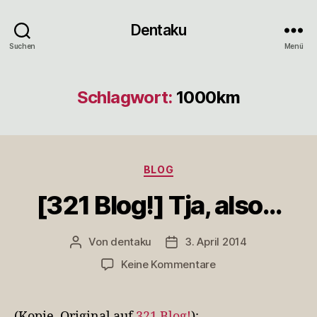
Dentaku
Suchen
Menü
Schlagwort:
1000km
Kategorien
BLOG
[321 Blog!] Tja, also…
Von
dentaku
3. April 2014
Beitragsautor
Veröffentlichungsdatum
zu
Keine Kommentare
[321
Blog!]
Tja,
(Kopie, Original auf
321 Blog!
):