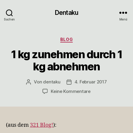
Dentaku
Suchen
Menü
Kategorien
BLOG
1 kg zunehmen durch 1
kg abnehmen
Von
dentaku
4. Februar 2017
Beitragsautor
Veröffentlichungsdatum
zu
Keine Kommentare
1
kg
zunehmen
durch
1
(aus dem
321 Blog!
):
kg