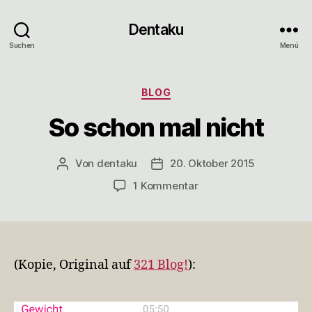
Dentaku
Suchen
Menü
Kategorien
BLOG
So schon mal nicht
Von
dentaku
20. Oktober 2015
Beitragsautor
Veröffentlichungsdatum
zu
1 Kommentar
So
schon
mal
nicht
(Kopie, Original auf
321 Blog!
):