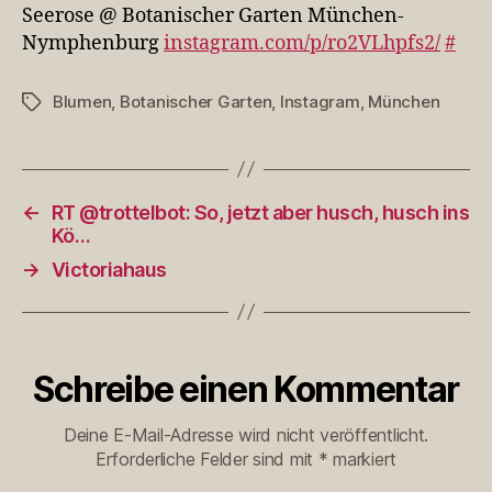
München-
Seerose @ Botanischer Garten München-
Nymphenburg
Nymphenburg
instagram.com/p/ro2VLhpfs2/
#
Blumen
,
Botanischer Garten
,
Instagram
,
München
Schlagwörter
←
RT @trottelbot: So, jetzt aber husch, husch ins
Kö…
→
Victoriahaus
Schreibe einen Kommentar
Deine E-Mail-Adresse wird nicht veröffentlicht.
Erforderliche Felder sind mit
*
markiert