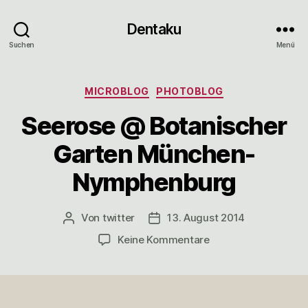
Dentaku
Suchen
Menü
Kategorien
MICROBLOG
PHOTOBLOG
Seerose @ Botanischer
Garten München-
Nymphenburg
Von
twitter
13. August 2014
Beitragsautor
Veröffentlichungsdatum
zu
Keine Kommentare
Seerose
@
Botanischer
Garten