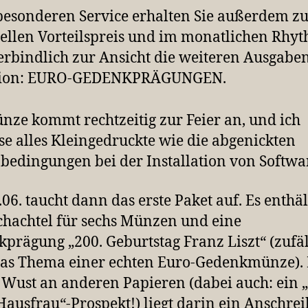
besonderen Service erhalten Sie außerdem z
ellen Vorteilspreis und im monatlichen Rhy
rbindlich zur Ansicht die weiteren Ausgabe
tion: EURO-GEDENKPRÄGUNGEN.
nze kommt rechtzeitig zur Feier an, und ich
se alles Kleingedruckte wie die abgenickten
bedingungen bei der Installation von Softwa
06. taucht dann das erste Paket auf. Es enthäl
hachtel für sechs Münzen und eine
prägung „200. Geburtstag Franz Liszt“ (zufäl
das Thema einer echten Euro-Gedenkmünze).
Wust an anderen Papieren (dabei auch: ein 
Hausfrau“-Prospekt!) liegt darin ein Anschrei