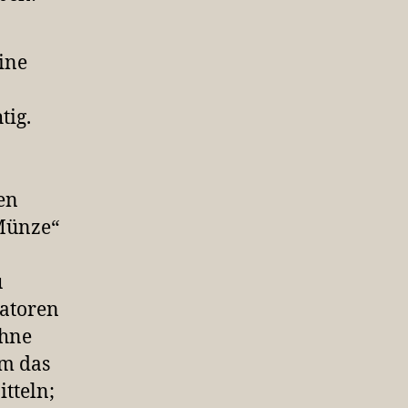
ine
tig.
en
„Münze“
u
natoren
ohne
um das
tteln;