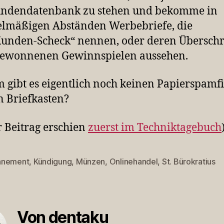
undendatenbank zu stehen und bekomme in
lmäßigen Abständen Werbebriefe, die
Kunden-Scheck“ nennen, oder deren Überschr
gewonnenen Gewinnspielen aussehen.
gibt es eigentlich noch keinen Papierspamfi
n Briefkasten?
r Beitrag erschien
zuerst im Techniktagebuch
nnement
,
Kündigung
,
Münzen
,
Onlinehandel
,
St. Bürokratius
rter
Von dentaku