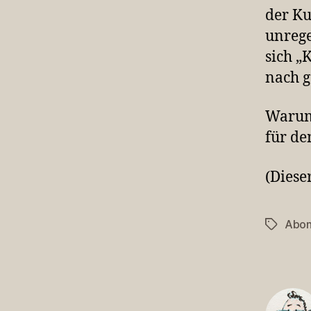
der K
unrege
sich „
nach 
Warum 
für de
(Diese
Abo
Schlagwö