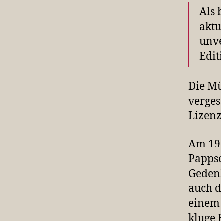
Als 
aktu
unve
Edi
Die Mü
verges
Lizenz
Am 19.
Pappsc
Gedenk
auch 
einem 
kluge 