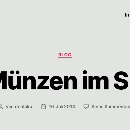
I
Kategorien
BLOG
Münzen im 
Von
dentaku
16. Juli 2014
Keine Kommentar
Beitragsautor
Veröffentlichungsdatum