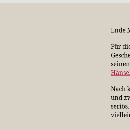
Ende M
Für di
Gesche
seinem
Hänsel
Nach k
und zw
seriös
vielle