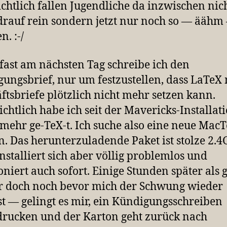
ichtlich fallen Jugendliche da inzwischen nic
rauf rein sondern jetzt nur noch so — äähm
n. :-/
fast am nächsten Tag schreibe ich den
ungsbrief, nur um festzustellen, dass LaTeX
ftsbriefe plötzlich nicht mehr setzen kann.
ichtlich habe ich seit der Mavericks-Installat
 mehr ge-TeX-t. Ich suche also eine neue MacT
n. Das herunterzuladende Paket ist stolze 2.4
installiert sich aber völlig problemlos und
oniert auch sofort. Einige Stunden später als 
 doch noch bevor mich der Schwung wieder
st — gelingt es mir, ein Kündigungsschreiben
rucken und der Karton geht zurück nach