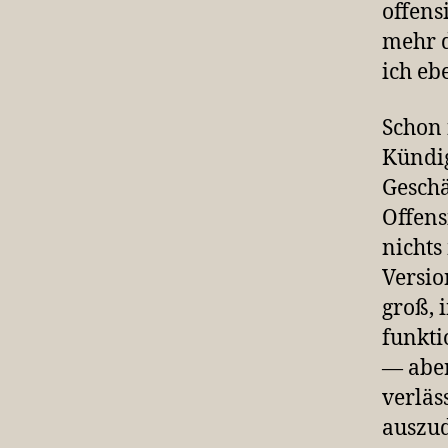
offens
mehr d
ich ebe
Schon 
Kündig
Geschä
Offens
nichts
Versio
groß, 
funkti
— aber
verläs
auszud