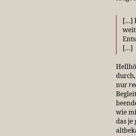
[…] 
weit
Ents
[…]
Hellhö
durch,
nur
re
Beglei
beende
wie mi
das je
altbe