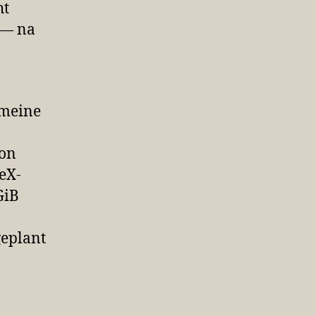
ht
 — na
 meine
ion
eX-
GiB
geplant