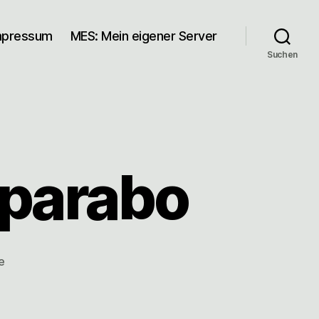
mpressum
MES: Mein eigener Server
Suchen
Sparabo
zu
e
Jetzt
Münzen
im