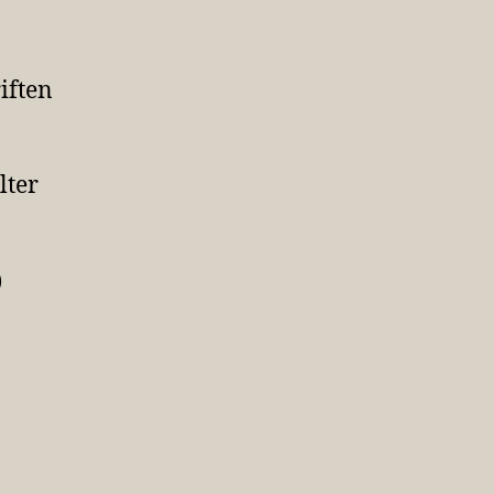
iften
lter
)