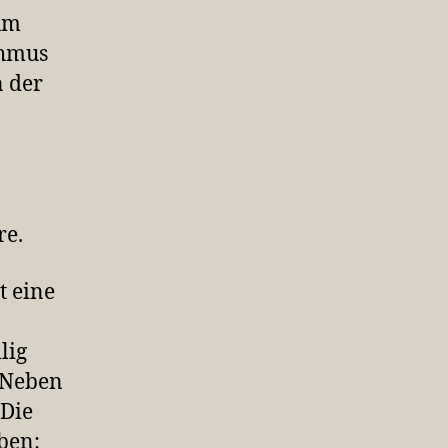
um
thmus
n der
re.
t eine
lig
 Neben
„Die
ben: