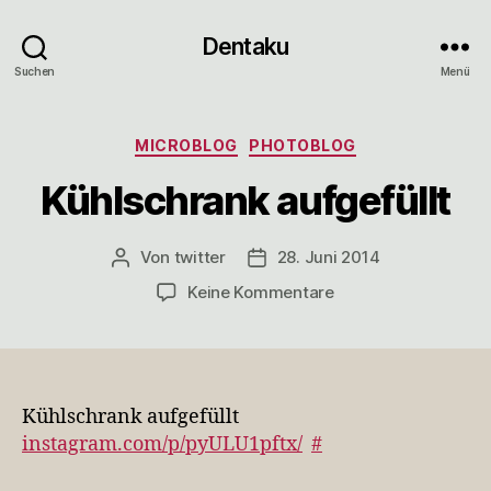
Dentaku
Suchen
Menü
Kategorien
MICROBLOG
PHOTOBLOG
Kühlschrank aufgefüllt
Von
twitter
28. Juni 2014
Beitragsautor
Veröffentlichungsdatum
zu
Keine Kommentare
Kühlschrank
aufgefüllt
Kühlschrank aufgefüllt
instagram.com/p/pyULU1pftx/
#