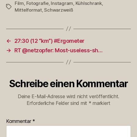
Film
,
Fotografie
,
Instagram
,
Kühlschrank
,
Schlagwörter
Mittelformat
,
Schwarzweiß
←
27:30 (12 “km”) #Ergometer
→
RT @netzopfer: Most-useless-sh…
Schreibe einen Kommentar
Deine E-Mail-Adresse wird nicht veröffentlicht.
Erforderliche Felder sind mit
*
markiert
Kommentar
*