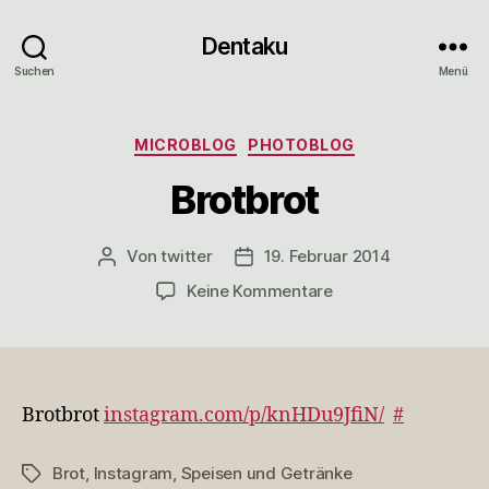
Dentaku
Suchen
Menü
Kategorien
MICROBLOG
PHOTOBLOG
Brotbrot
Von
twitter
19. Februar 2014
Beitragsautor
Veröffentlichungsdatum
zu
Keine Kommentare
Brotbrot
Brotbrot
instagram.com/p/knHDu9JfiN/
#
Brot
,
Instagram
,
Speisen und Getränke
Schlagwörter