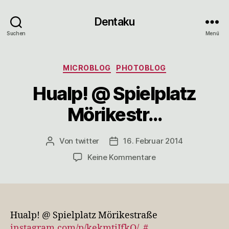
Dentaku
Suchen
Menü
Kategorien
MICROBLOG
PHOTOBLOG
Hualp! @ Spielplatz
Mörikestr…
Von
twitter
16. Februar 2014
Beitragsautor
Veröffentlichungsdatum
zu
Keine Kommentare
Hualp!
@
Spielplatz
Mörikestr…
Hualp! @ Spielplatz Mörikestraße
instagram.com/p/kekmtiJfkO/
#