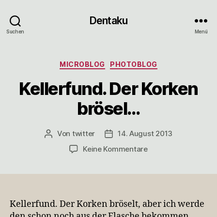
Dentaku
Suchen
Menü
Kategorien
MICROBLOG
PHOTOBLOG
Kellerfund. Der Korken
brösel…
Von
twitter
14. August 2013
Beitragsautor
Veröffentlichungsdatum
zu
Keine Kommentare
Kellerfund.
Der
Korken
brösel…
Kellerfund. Der Korken bröselt, aber ich werde
den schon noch aus der Flasche bekommen.