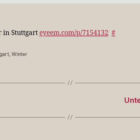
 in Stuttgart
eyeem.com/p/7154132
#
gart
,
Winter
rter
Unt