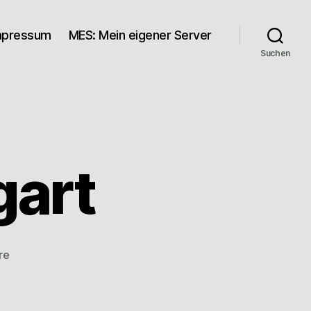
mpressum
MES: Mein eigener Server
Suchen
gart
zu
re
Winter
in
Stuttgart