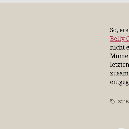
So, er
Belly 
nicht 
Moment
letzte
zusamm
entgeg
321B
Schlagwö