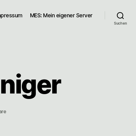
mpressum
MES: Mein eigener Server
Suchen
niger
zu
are
Da
geht
mehr