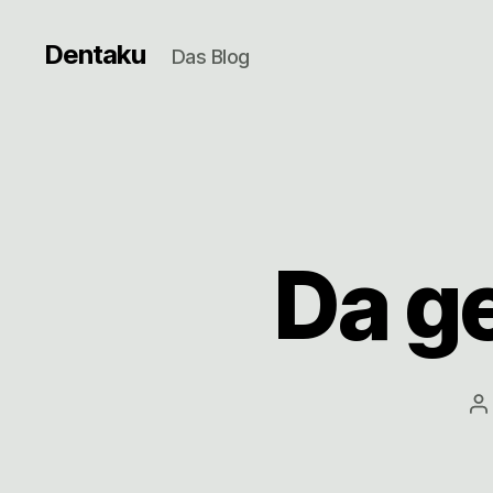
Dentaku
Das Blog
Da g
B