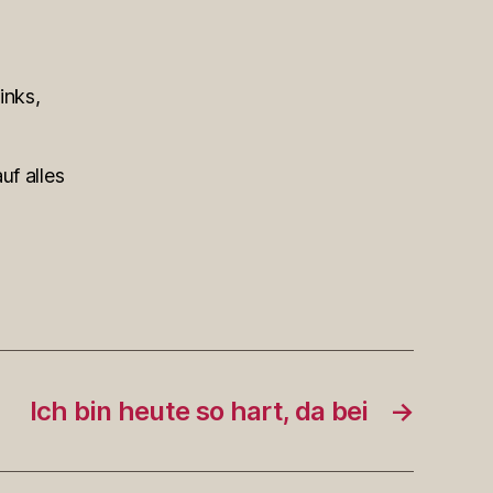
inks,
uf alles
Ich bin heute so hart, da bei
→