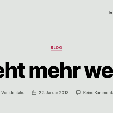
I
Kategorien
BLOG
eht mehr we
Von
dentaku
22. Januar 2013
Keine Komment
eitragsautor
Veröffentlichungsdatum