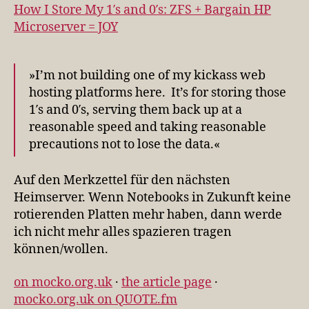
1′s
How I Store My 1′s and 0′s: ZFS + Bargain HP
and
Microserver = JOY
0′s:
ZFS
+
»I’m not building one of my kickass web
Bargain
hosting platforms here. It’s for storing those
HP
1′s and 0′s, serving them back up at a
Microserver
reasonable speed and taking reasonable
=
precautions not to lose the data.«
JOY
Auf den Merkzettel für den nächsten
Heimserver. Wenn Notebooks in Zukunft keine
rotierenden Platten mehr haben, dann werde
ich nicht mehr alles spazieren tragen
können/wollen.
on mocko.org.uk
·
the article page
·
mocko.org.uk on QUOTE.fm