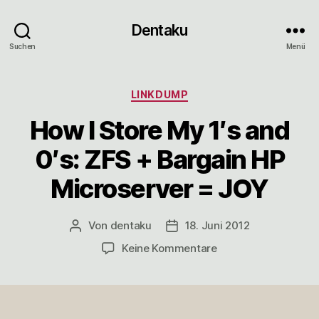
Dentaku
Suchen
Menü
Kategorien
LINKDUMP
How I Store My 1′s and
0′s: ZFS + Bargain HP
Microserver = JOY
Von
dentaku
18. Juni 2012
Beitragsautor
Veröffentlichungsdatum
zu
Keine Kommentare
How
I
Store
My