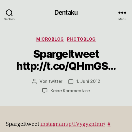
Dentaku
Suchen
Menü
Kategorien
MICROBLOG
PHOTOBLOG
Spargeltweet
http://t.co/QHmGS…
Von
twitter
1. Juni 2012
Beitragsautor
Veröffentlichungsdatum
zu
Keine Kommentare
Spargeltweet
http://t.co/QHmGS
Spargeltweet
instagr.am/p/LVygyzpfmr/
#