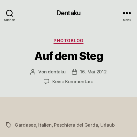
Dentaku
Suchen
Menü
Kategorien
PHOTOBLOG
Auf dem Steg
Von
dentaku
16. Mai 2012
Beitragsautor
Veröffentlichungsdatum
zu
Keine Kommentare
Auf
dem
Steg
Gardasee
,
Italien
,
Peschiera del Garda
,
Urlaub
Schlagwörter