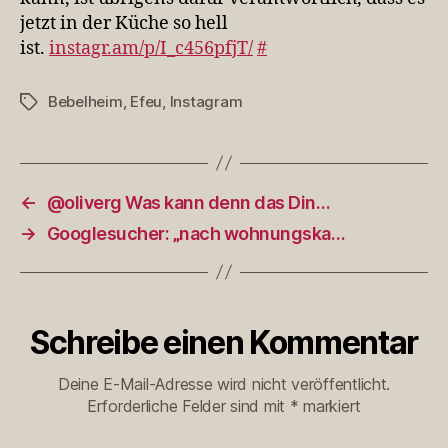
Wa…
jetzt in der Küche so hell
ist.
instagr.am/p/I_c456pfjT/
#
Bebelheim
,
Efeu
,
Instagram
Schlagwörter
←
@oliverg Was kann denn das Din…
→
Googlesucher: „nach wohnungska…
Schreibe einen Kommentar
Deine E-Mail-Adresse wird nicht veröffentlicht.
Erforderliche Felder sind mit
*
markiert