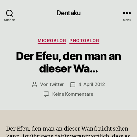
Dentaku
Suchen
Menü
Kategorien
MICROBLOG
PHOTOBLOG
Der Efeu, den man an
dieser Wa…
Von
twitter
4. April 2012
Beitragsautor
Veröffentlichungsdatum
zu
Keine Kommentare
Der
Efeu,
den
man
an
Der Efeu, den man an dieser Wand nicht sehen
dieser
kann, ist übrigens dafür verantwortlich, dass es