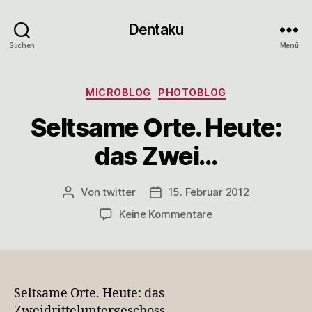
Dentaku
Suchen
Menü
Kategorien
MICROBLOG
PHOTOBLOG
Seltsame Orte. Heute:
das Zwei…
Von
twitter
15. Februar 2012
Beitragsautor
Veröffentlichungsdatum
zu
Keine Kommentare
Seltsame
Orte.
Heute:
das
Zwei…
Seltsame Orte. Heute: das
Zweidritteluntergeschoss