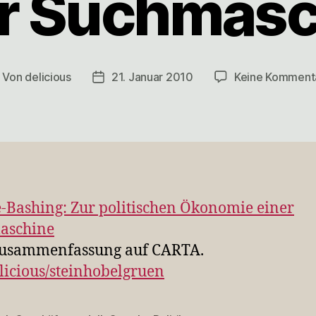
er Suchmasc
Von
delicious
21. Januar 2010
Keine Komment
itragsautor
Veröffentlichungsdatum
-Bashing: Zur politischen Ökonomie einer
aschine
Zusammenfassung auf CARTA.
licious/steinhobelgruen