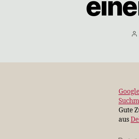
ein
Be
Google
Suchm
Gute 
aus
De