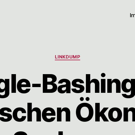
I
Kategorien
LINKDUMP
le-Bashing
tischen Öko