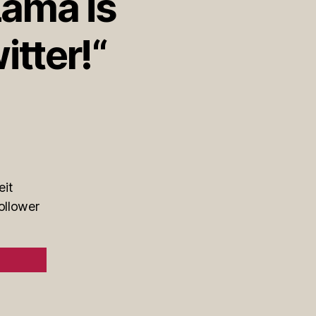
Lama is
itter!“
eit
ollower