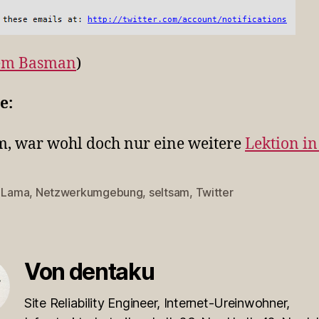
em Basman
)
e:
 war wohl doch nur eine weitere
Lektion in
i Lama
,
Netzwerkumgebung
,
seltsam
,
Twitter
rter
Von dentaku
Site Reliability Engineer, Internet-Ureinwohner,