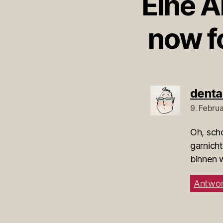
Eine A
now fo
denta
9. Febru
Oh, sch
garnich
binnen 
Antwor