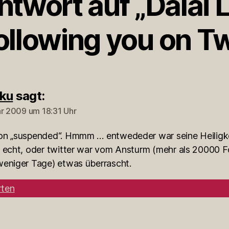
ntwort auf „Dalai 
llowing you on Tw
ku
sagt:
ar 2009 um 18:31 Uhr
on „suspended“. Hmmm … entwededer war seine Heiligk
t echt, oder twitter war vom Ansturm (mehr als 20000 F
weniger Tage) etwas überrascht.
ten