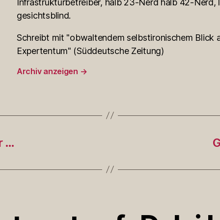
Infrastrukturbetreiber, halb 23-Nerd halb 42-Nerd, l
gesichtsblind.
Schreibt mit "obwaltendem selbstironischem Blick a
Expertentum" (Süddeutsche Zeitung)
Archiv anzeigen
→
r …
G