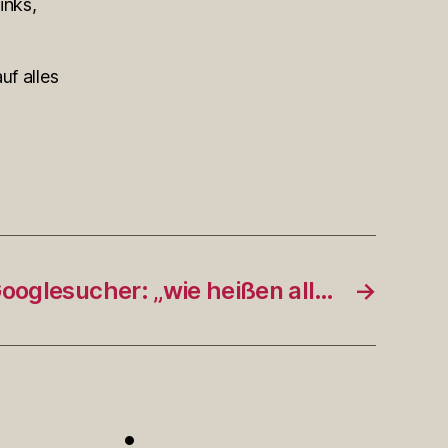
inks,
uf alles
ooglesucher: „wie heißen all…
→