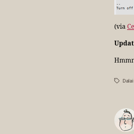
(via
C
Updat
Hmmm,
Dala
Schlagwö