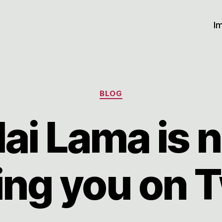
I
Kategorien
BLOG
lai Lama is 
ing you on T