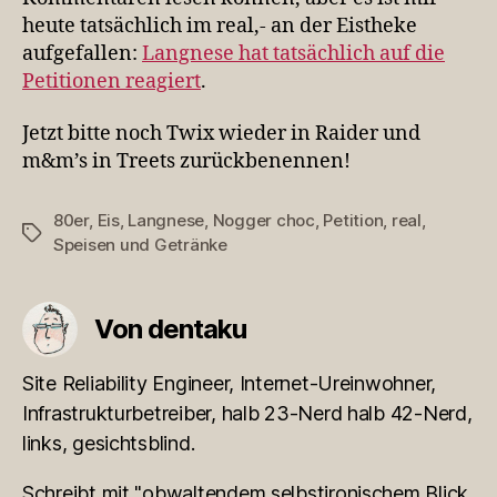
heute tatsächlich im real,- an der Eistheke
aufgefallen:
Langnese hat tatsächlich auf die
Petitionen reagiert
.
Jetzt bitte noch Twix wieder in Raider und
m&m’s in Treets zurückbenennen!
80er
,
Eis
,
Langnese
,
Nogger choc
,
Petition
,
real
,
Schlagwörter
Speisen und Getränke
Von dentaku
Site Reliability Engineer, Internet-Ureinwohner,
Infrastrukturbetreiber, halb 23-Nerd halb 42-Nerd,
links, gesichtsblind.
Schreibt mit "obwaltendem selbstironischem Blick