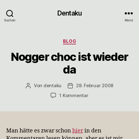
Dentaku
Suchen
Menü
Kategorien
BLOG
Nogger choc ist wieder
da
Von
dentaku
28. Februar 2008
Beitragsautor
Veröffentlichungsdatum
zu
1 Kommentar
Nogger
choc
ist
wieder
da
Man hätte es zwar schon
hier
in den
Kommentaren lesen können, aber es ist mir