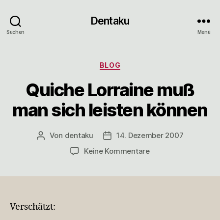
Dentaku
Suchen
Menü
Kategorien
BLOG
Quiche Lorraine muß
man sich leisten können
Von
dentaku
14. Dezember 2007
Beitragsautor
Veröffentlichungsdatum
zu
Keine Kommentare
Quiche
Lorraine
muß
man
sich
Verschätzt:
leisten