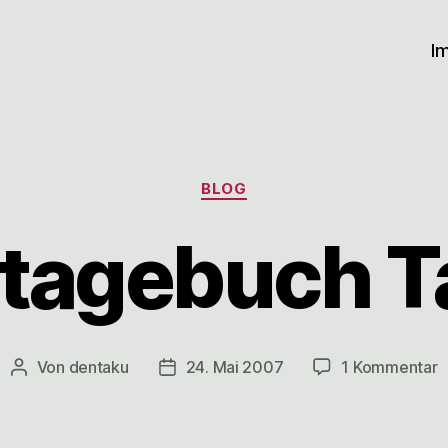
I
Kategorien
BLOG
tagebuch T
z
Von
dentaku
24. Mai 2007
1 Kommentar
Beitragsautor
Veröffentlichungsdatum
B
T
8