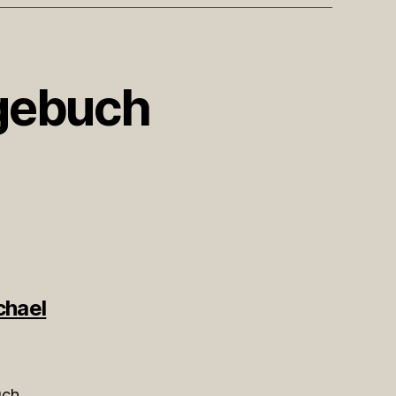
agebuch
chael
uch