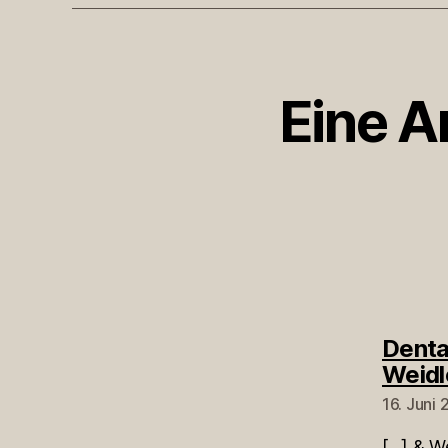
Eine A
Denta
Weidl
16. Juni
[…] & We