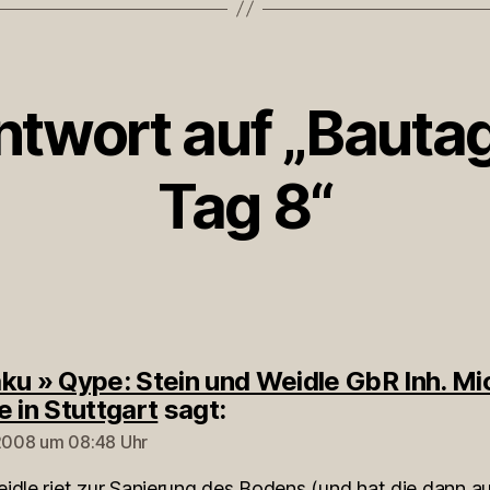
ntwort auf „Baut
Tag 8“
ku » Qype: Stein und Weidle GbR Inh. Mi
e in Stuttgart
sagt:
 2008 um 08:48 Uhr
idle riet zur Sanierung des Bodens (und hat die dann a