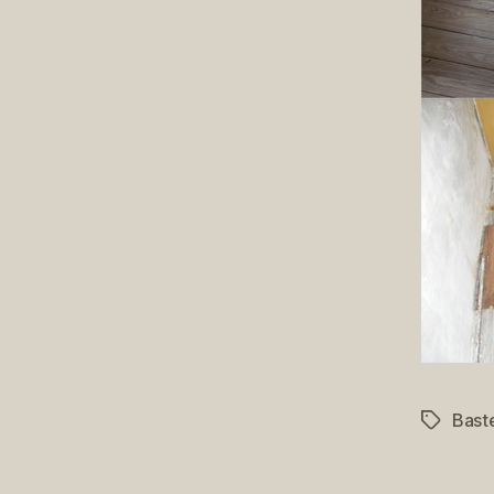
Bast
Schlagwö