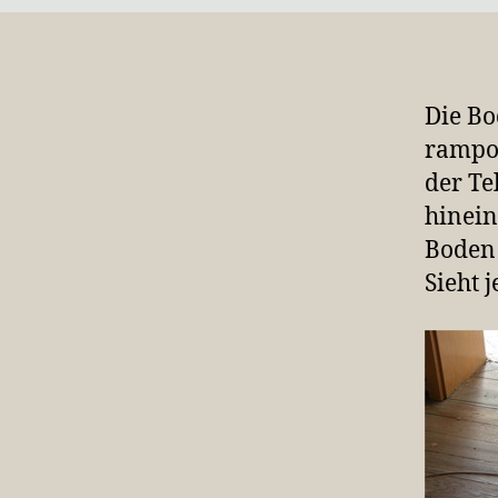
Die Bo
rampon
der Te
hinein
Boden 
Sieht j