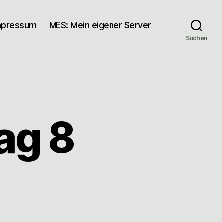
mpressum
MES: Mein eigener Server
Suchen
ag 8
u
autagebuch
ag