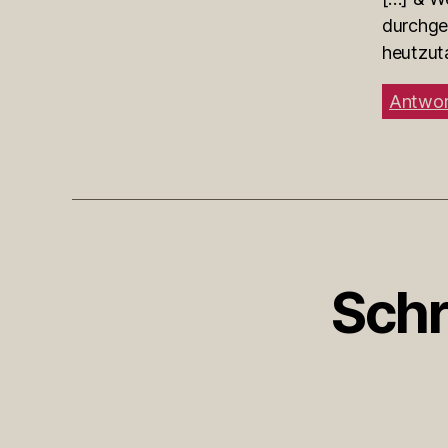
durchgef
heutzut
Antwor
Schr