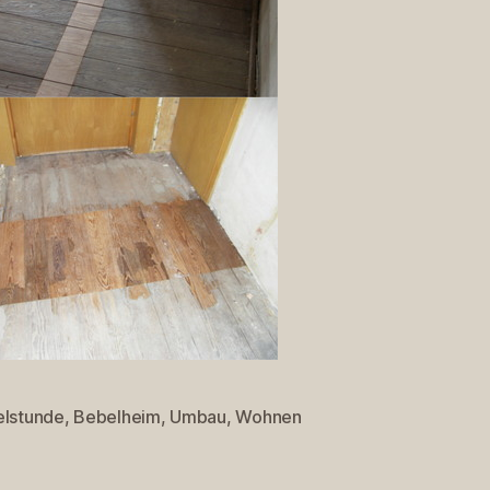
elstunde
,
Bebelheim
,
Umbau
,
Wohnen
rter