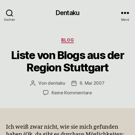
Dentaku
Suchen
Menü
Kategorien
BLOG
Liste von Blogs aus der
Region Stuttgart
Von
dentaku
6. Mai 2007
Beitragsautor
Veröffentlichungsdatum
zu
Keine Kommentare
Liste
von
Blogs
aus
der
Ich weiß zwar nicht, wie sie mich gefunden
Region
haben (Ok, da gibt es durchaus Möglichkeiten: