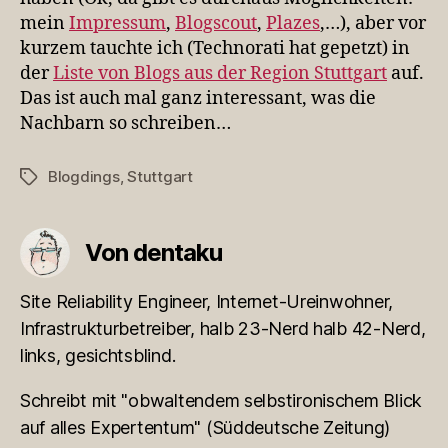
Stuttgart
mein
Impressum
,
Blogscout
,
Plazes
,…), aber vor
kurzem tauchte ich (Technorati hat gepetzt) in
der
Liste von Blogs aus der Region Stuttgart
auf.
Das ist auch mal ganz interessant, was die
Nachbarn so schreiben…
Blogdings
,
Stuttgart
Schlagwörter
Von dentaku
Site Reliability Engineer, Internet-Ureinwohner,
Infrastrukturbetreiber, halb 23-Nerd halb 42-Nerd,
links, gesichtsblind.
Schreibt mit "obwaltendem selbstironischem Blick
auf alles Expertentum" (Süddeutsche Zeitung)