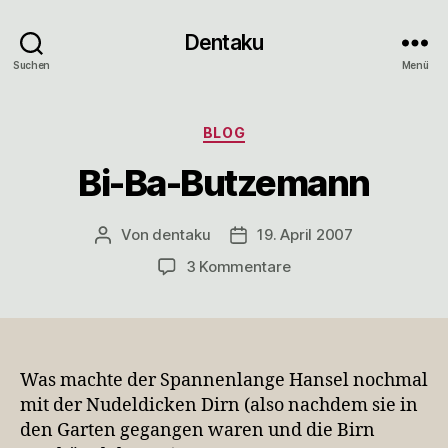
Dentaku
Suchen
Menü
Kategorien
BLOG
Bi-Ba-Butzemann
Von
dentaku
19. April 2007
Beitragsautor
Veröffentlichungsdatum
zu
3 Kommentare
Bi-
Ba-
Butzemann
Was machte der Spannenlange Hansel nochmal
mit der Nudeldicken Dirn (also nachdem sie in
den Garten gegangen waren und die Birn