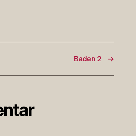
Baden 2
→
ntar