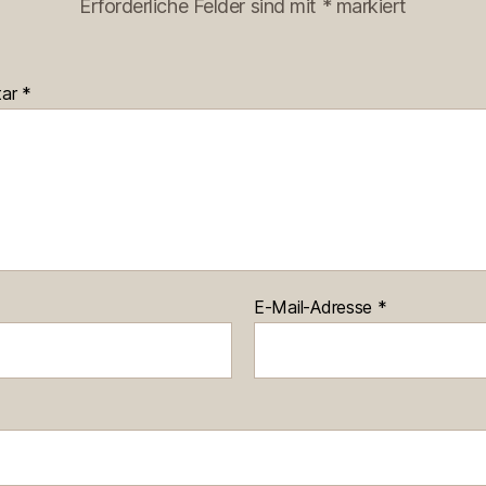
Erforderliche Felder sind mit
*
markiert
tar
*
E-Mail-Adresse
*