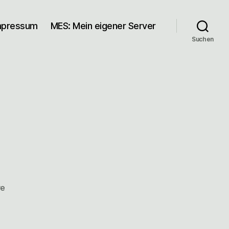
mpressum
MES: Mein eigener Server
Suchen
zu
re
Baden
1