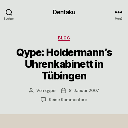
Dentaku
Suchen
Menü
Kategorien
BLOG
Qype: Holdermann’s
Uhrenkabinett in
Tübingen
Von
qype
8. Januar 2007
Beitragsautor
Veröffentlichungsdatum
zu
Keine Kommentare
Qype:
Holdermann’s
Uhrenkabinett
in