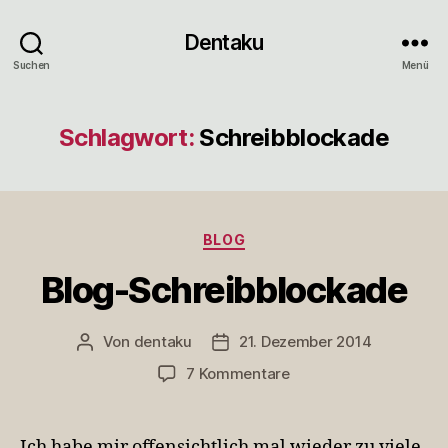
Dentaku
Suchen
Menü
Schlagwort:
Schreibblockade
Kategorien
BLOG
Blog-Schreibblockade
Von
dentaku
21. Dezember 2014
Beitragsautor
Veröffentlichungsdatum
zu
7 Kommentare
Blog-
Schreibblockade
Ich habe mir offensichtlich mal wieder zu viele