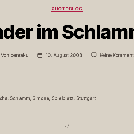
Kategorien
PHOTOBLOG
nder im Schlam
Von
dentaku
10. August 2008
Keine Komment
itragsautor
Veröffentlichungsdatum
scha
,
Schlamm
,
Simone
,
Spielplatz
,
Stuttgart
rter