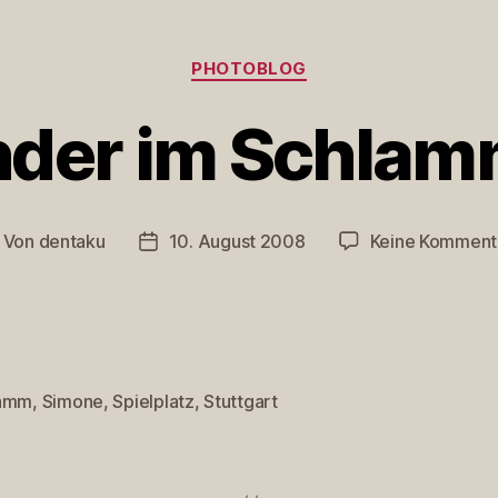
Kategorien
PHOTOBLOG
nder im Schlam
Von
dentaku
10. August 2008
Keine Komment
itragsautor
Veröffentlichungsdatum
lamm
,
Simone
,
Spielplatz
,
Stuttgart
rter