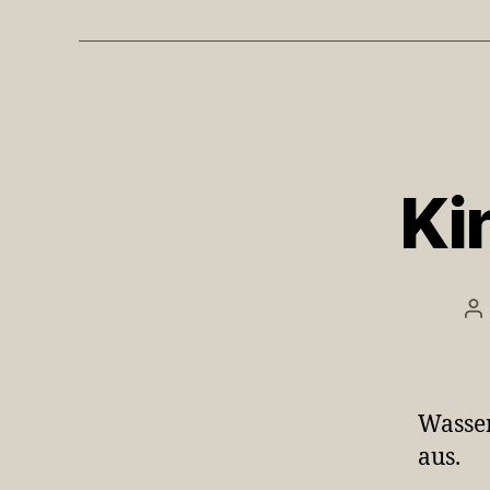
Ki
Be
Wasser
aus.