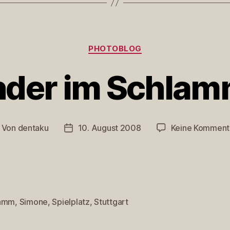
Kategorien
PHOTOBLOG
nder im Schlam
Von
dentaku
10. August 2008
Keine Komment
itragsautor
Veröffentlichungsdatum
lamm
,
Simone
,
Spielplatz
,
Stuttgart
rter