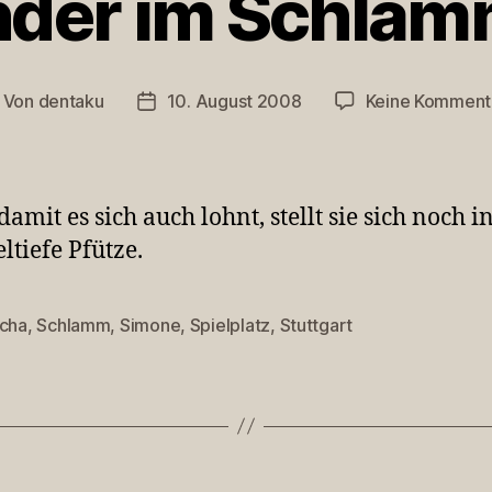
nder im Schlam
Von
dentaku
10. August 2008
Keine Komment
itragsautor
Veröffentlichungsdatum
amit es sich auch lohnt, stellt sie sich noch in
ltiefe Pfütze.
scha
,
Schlamm
,
Simone
,
Spielplatz
,
Stuttgart
rter