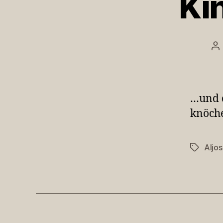
Ki
Be
…und d
knöche
Aljo
Schlagwö