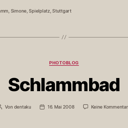
lamm
,
Simone
,
Spielplatz
,
Stuttgart
rter
Kategorien
PHOTOBLOG
Schlammbad
Von
dentaku
16. Mai 2008
Keine Kommenta
Beitragsautor
Veröffentlichungsdatum