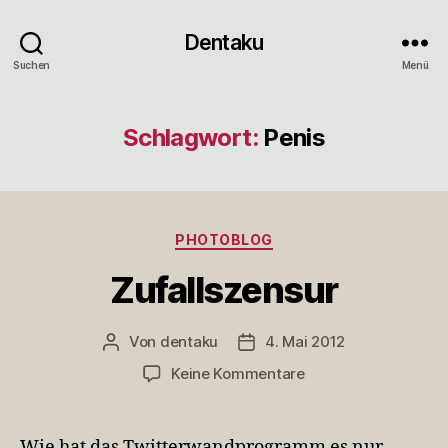
Dentaku
Suchen
Menü
Schlagwort:
Penis
Kategorien
PHOTOBLOG
Zufallszensur
Von
dentaku
4. Mai 2012
Beitragsautor
Veröffentlichungsdatum
zu
Keine Kommentare
Zufallszensur
Wie hat das Twitterwandprogramm es nur