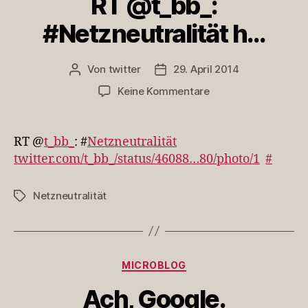
RT @t_bb_:
#Netzneutralität h…
Von
twitter
29. April 2014
Beitragsautor
Veröffentlichungsdatum
zu
Keine Kommentare
RT
@t_bb_:
#Netzneutralität
RT @
t_bb_
: #
Netzneutralität
h…
twitter.com/t_bb_/status/46088…80/photo/1
#
Netzneutralität
Schlagwörter
Kategorien
MICROBLOG
Ach, Google.