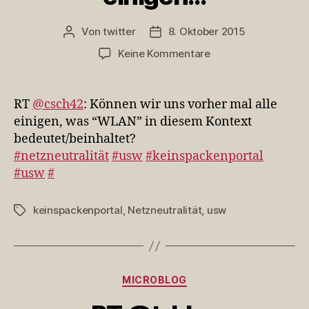
Von
twitter
8. Oktober 2015
Beitragsautor
Veröffentlichungsdatum
zu
Keine Kommentare
RT
@csch42:
Können
RT
@csch42
: Können wir uns vorher mal alle
wir
einigen, was “WLAN” in diesem Kontext
uns
bedeutet/beinhaltet?
vorher
#netzneutralität
#usw
#keinspackenportal
mal
#usw
#
alle
einigen…
keinspackenportal
,
Netzneutralität
,
usw
Schlagwörter
Kategorien
MICROBLOG