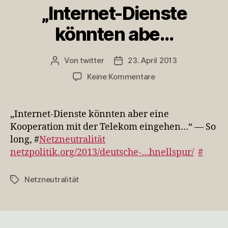
„Internet-Dienste
könnten abe…
Von
twitter
23. April 2013
Beitragsautor
Veröffentlichungsdatum
zu
Keine Kommentare
„Internet-
Dienste
könnten
„Internet-Dienste könnten aber eine
abe…
Kooperation mit der Telekom eingehen…“ — So
long, #
Netzneutralität
netzpolitik.org/2013/deutsche-…hnellspur/
#
Netzneutralität
Schlagwörter