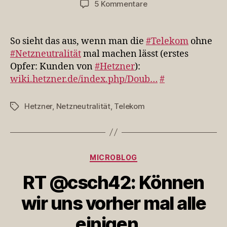
zu
5 Kommentare
So
sieht
das
So sieht das aus, wenn man die
#Telekom
ohne
aus,
#Netzneutralität
mal machen lässt (erstes
wenn
Opfer: Kunden von
#Hetzner
):
man
wiki.hetzner.de/index.php/Doub…
#
die
#Telekom
ohne
Hetzner
,
Netzneutralität
,
Telekom
Schlagwörter
#Netz…
Kategorien
MICROBLOG
RT @csch42: Können
wir uns vorher mal alle
einigen…