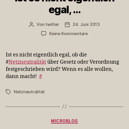
egal, …
Von
twitter
24. Juni 2013
Beitragsautor
Veröffentlichungsdatum
zu
Keine Kommentare
Ist
es
nicht
Ist es nicht eigentlich egal, ob die
eigentlich
#
Netzneutralität
über Gesetz oder Verordnung
egal,
festgeschrieben wird? Wenn es alle wollen,
…
dann macht!
#
Netzneutralität
Schlagwörter
Kategorien
MICROBLOG