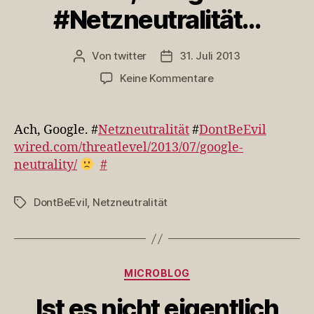
#Netzneutralität…
Von
twitter
31. Juli 2013
Beitragsautor
Veröffentlichungsdatum
zu
Keine Kommentare
Ach,
Google.
#Netzneutralität…
Ach, Google. #
Netzneutralität
#
DontBeEvil
wired.com/threatlevel/2013/07/google-
neutrality/
#
DontBeEvil
,
Netzneutralität
Schlagwörter
Kategorien
MICROBLOG
Ist es nicht eigentlich