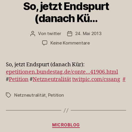
So, jetzt Endspurt
(danach Kü…
Von
twitter
24. Mai 2013
Beitragsautor
Veröffentlichungsdatum
zu
Keine Kommentare
So,
jetzt
Endspurt
So, jetzt Endspurt (danach Kür):
(danach
epetitionen.bundestag.de/conte…41906.html
Kü…
#
Petition
#
Netzneutralität
twitpic.com/cssang
#
Netzneutralität
,
Petition
Schlagwörter
Kategorien
MICROBLOG