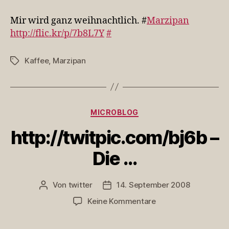
wird
ganz
Mir wird ganz weihnachtlich. #
Marzipan
weihnachtlich.
http://flic.kr/p/7b8L7Y
#
#…
Kaffee
,
Marzipan
Schlagwörter
Kategorien
MICROBLOG
http://twitpic.com/bj6b –
Die …
Von
twitter
14. September 2008
Beitragsautor
Veröffentlichungsdatum
zu
Keine Kommentare
http://twitpic.com/b
–