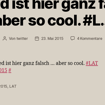
d ist hier ganz 
aber so cool. #L
z
Von
twitter
23. Mai 2015
4 Kommentare
Beitragsautor
Veröffentlichungsdatum
D
L
is
h
ed ist hier ganz falsch … aber so cool.
#LAT
g
015
#
f
…
a
2015
,
LAT
rter
s
c
#