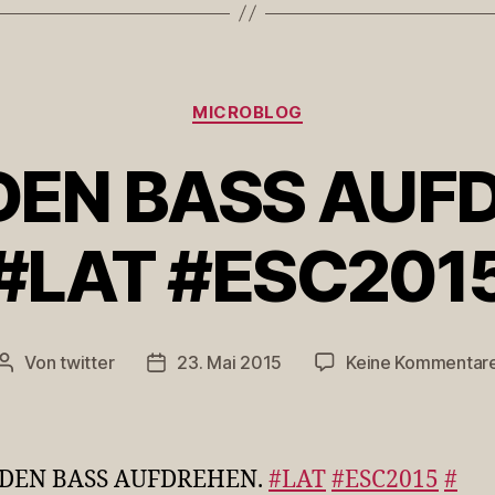
Kategorien
MICROBLOG
DEN BASS AUF
#LAT #ESC201
Von
twitter
23. Mai 2015
Keine Kommentar
Beitragsautor
Veröffentlichungsdatum
 DEN BASS AUFDREHEN.
#LAT
#ESC2015
#