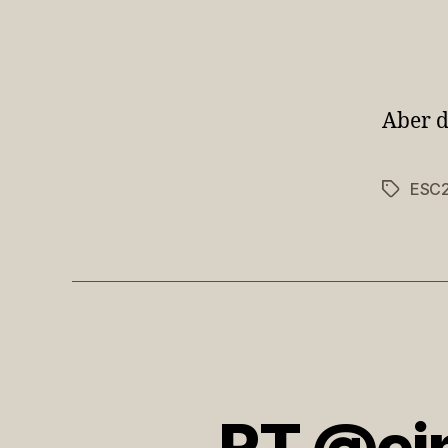
Aber d
ESC
Schlagwö
RT @ein