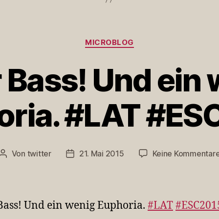
Kategorien
MICROBLOG
 Bass! Und ein 
oria. #LAT #ES
Von
twitter
21. Mai 2015
Keine Kommentar
Beitragsautor
Veröffentlichungsdatum
ass! Und ein wenig Euphoria.
#LAT
#ESC201