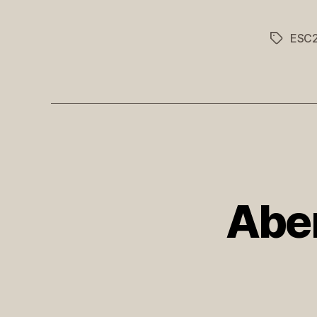
ESC
Schlagwö
Aber