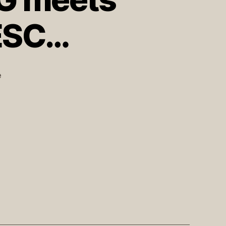
#ESC…
zu
e
RT
@einfachdirk:
LAING
meets
Alex
Clare?
#LAT
#ESC…