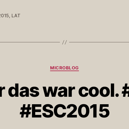
2015
,
LAT
rter
Kategorien
MICROBLOG
 das war cool.
#ESC2015