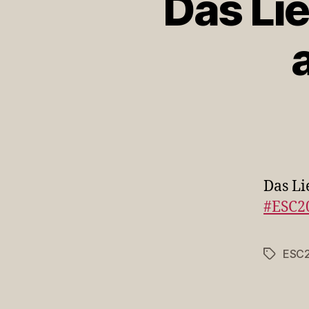
Das Lie
Das Li
#ESC2
ESC
Schlagwö