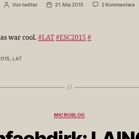
z
Von
twitter
21. Mai 2015
2 Kommentare
Beitragsautor
Veröffentlichungsdatum
A
d
w
c
as war cool.
#LAT
#ESC2015
#
#
#
2015
,
LAT
rter
Kategorien
MICROBLOG
fachdirk: LAI