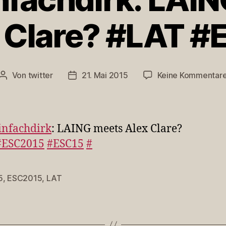
 Clare? #LAT 
Von
twitter
21. Mai 2015
Keine Kommentar
Beitragsautor
Veröffentlichungsdatum
nfachdirk
: LAING meets Alex Clare?
#ESC2015
#ESC15
#
5
,
ESC2015
,
LAT
rter