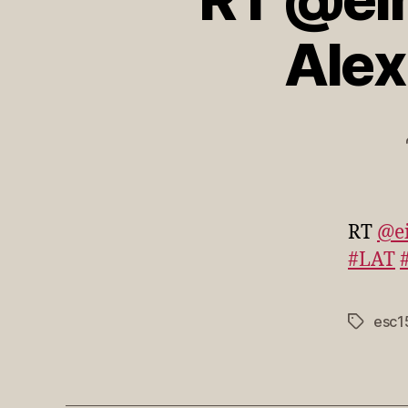
Alex
RT
@ei
#LAT
esc1
Schlagwö