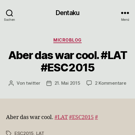
Dentaku
Suchen
Menü
Kategorien
MICROBLOG
Aber das war cool. #LAT
#ESC2015
zu
Von
twitter
21. Mai 2015
2 Kommentare
Beitragsautor
Veröffentlichungsdatum
Abe
das
war
cool
#LA
Aber das war cool.
#LAT
#ESC2015
#
#ES
ESC2015
,
LAT
Schlagwörter