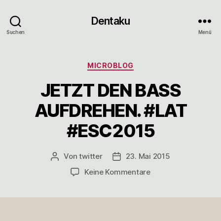
Dentaku
Suchen
Menü
Kategorien
MICROBLOG
JETZT DEN BASS
AUFDREHEN. #LAT
#ESC2015
Von
twitter
23. Mai 2015
Beitragsautor
Veröffentlichungsdatum
zu
Keine Kommentare
JETZT
DEN
BASS
AUFDREHEN.