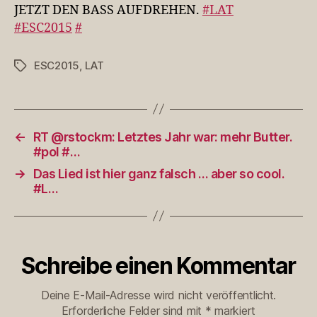
#LAT
JETZT DEN BASS AUFDREHEN.
#LAT
#ESC2015
#ESC2015
#
ESC2015
,
LAT
Schlagwörter
←
RT @rstockm: Letztes Jahr war: mehr Butter.
#pol #…
→
Das Lied ist hier ganz falsch … aber so cool.
#L…
Schreibe einen Kommentar
Deine E-Mail-Adresse wird nicht veröffentlicht.
Erforderliche Felder sind mit
*
markiert