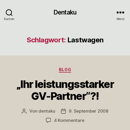
Dentaku
Suchen
Menü
Schlagwort:
Lastwagen
Kategorien
BLOG
„Ihr leistungsstarker
GV-Partner“?!
Von
dentaku
9. September 2008
Beitragsautor
Veröffentlichungsdatum
zu
4 Kommentare
„Ihr