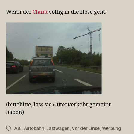
leistungsstarker
GV-
Wenn der
Claim
völlig in die Hose geht:
Partner“?!
(bittebitte, lass sie
G
üter
V
erkehr gemeint
haben)
A81
,
Autobahn
,
Lastwagen
,
Vor der Linse
,
Werbung
Schlagwörter