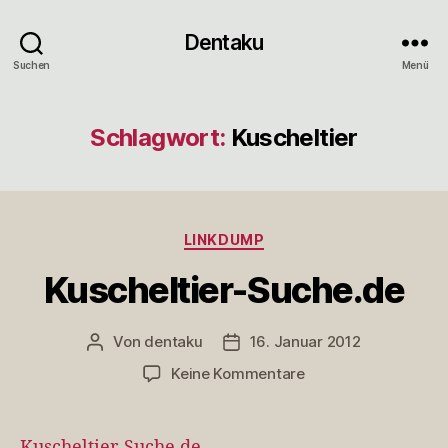
Dentaku
Suchen
Menü
Schlagwort:
Kuscheltier
Kategorien
LINKDUMP
Kuscheltier-Suche.de
Von
dentaku
16. Januar 2012
Beitragsautor
Veröffentlichungsdatum
zu
Keine Kommentare
Kuscheltier-
Suche.de
Kuscheltier-Suche.de