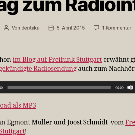
ag zum Radioin
z
Von
dentaku
5. April 2015
1 Kommentar
Beitragsautor
Veröffentlichungsdatum
N
z
R
chon
im Blog auf Freifunk Stuttgart
erwähnt gi
gekündigte Radiosendung
auch zum Nachhör
00
00:00
oad als MP3
an Egmont Müller und Joost Schmidt vom
Fr
Stuttgart
!