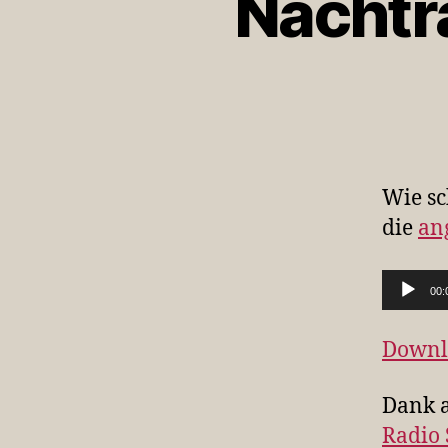
Nachtr
Wie s
die
an
Audio-Player
00:
Downl
Dank 
Radio 