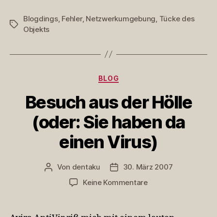
Blogdings
,
Fehler
,
Netzwerkumgebung
,
Tücke des
Schlagwörter
Objekts
Kategorien
BLOG
Besuch aus der Hölle
(oder: Sie haben da
einen Virus)
Von
dentaku
30. März 2007
Beitragsautor
Veröffentlichungsdatum
zu
Keine Kommentare
Besuch
aus
der