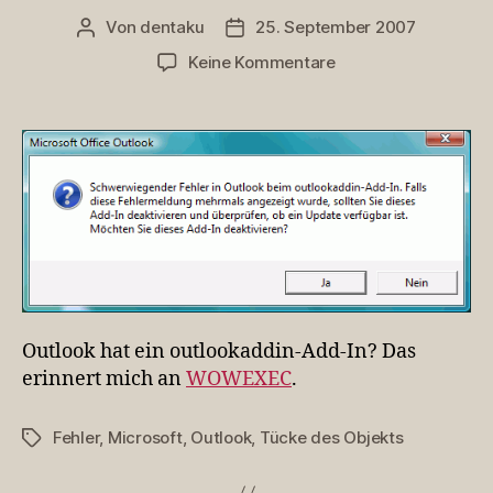
Von
dentaku
25. September 2007
Beitragsautor
Veröffentlichungsdatum
zu
Keine Kommentare
Matrjoschka-
Prinzip
Outlook hat ein outlookaddin-Add-In? Das
erinnert mich an
WOWEXEC
.
Fehler
,
Microsoft
,
Outlook
,
Tücke des Objekts
Schlagwörter