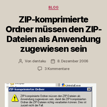
Kategorien
BLOG
ZIP-komprimierte
Ordner müssen den ZIP-
Dateien als Anwendung
zugewiesen sein
Von
dentaku
8. Dezember 2006
Beitragsautor
Veröffentlichungsdatum
zu
3 Kommentare
ZIP-
komprimierte
Ordner
müssen
den
ZIP-
Dateien