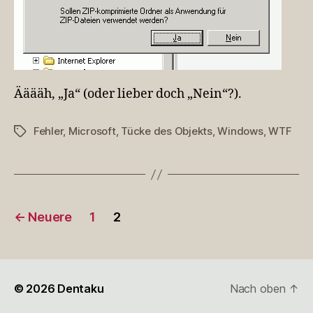
als
Anwendung
zugewiesen
sein
Ääääh, „Ja“ (oder lieber doch „Nein“?).
Fehler
,
Microsoft
,
Tücke des Objekts
,
Windows
,
WTF
Schlagwörter
Seitennummerierung
←
Neuere
1
2
der
Beiträge
© 2026
Dentaku
Nach oben
↑