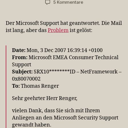
zu
5 Kommentare
Einige
Updates
können
Der Microsoft Support hat geantwortet. Die Mail
nicht
ist lang, aber das
Problem
ist gelöst:
installiert
werden
(Teil2,
Date:
Mon, 3 Dec 2007 16:39:14 +0100
mit
From:
Microsoft EMEA Consumer Technical
Lösung)
Support
Subject:
SRX10********ID – NetFramework –
0x80070002
To:
Thomas Renger
Sehr geehrter Herr Renger,
vielen Dank, dass Sie sich mit Ihrem
Anliegen an den Microsoft Security Support
gewandt haben.