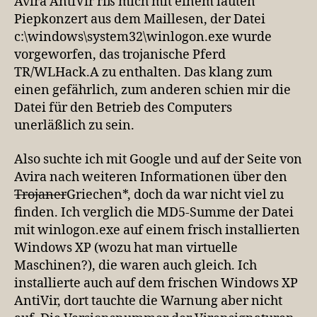
Avira AntiVir riß mich mit einem lauten
Hölle
Piepkonzert aus dem Maillesen, der Datei
(oder:
c:\windows\system32\winlogon.exe wurde
Sie
vorgeworfen, das trojanische Pferd
haben
TR/WLHack.A zu enthalten. Das klang zum
da
einen gefährlich, zum anderen schien mir die
einen
Virus)
Datei für den Betrieb des Computers
unerläßlich zu sein.
Also suchte ich mit Google und auf der Seite von
Avira nach weiteren Informationen über den
Trojaner
Griechen*, doch da war nicht viel zu
finden. Ich verglich die MD5-Summe der Datei
mit winlogon.exe auf einem frisch installierten
Windows XP (wozu hat man virtuelle
Maschinen?), die waren auch gleich. Ich
installierte auch auf dem frischen Windows XP
AntiVir, dort tauchte die Warnung aber nicht