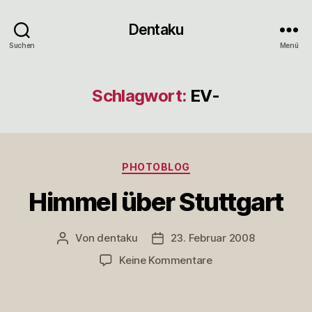
Dentaku
Suchen
Menü
Schlagwort:
EV-
Kategorien
PHOTOBLOG
Himmel über Stuttgart
Von
dentaku
23. Februar 2008
Beitragsautor
Veröffentlichungsdatum
zu
Keine Kommentare
Himmel
über
Stuttgart