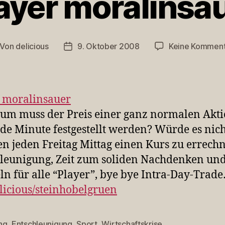
yer moralinsa
Von
delicious
9. Oktober 2008
Keine Kommen
itragsautor
Veröffentlichungsdatum
 moralinsauer
m muss der Preis einer ganz normalen Akti
de Minute festgestellt werden? Würde es nich
n jeden Freitag Mittag einen Kurs zu errech
leunigung, Zeit zum soliden Nachdenken un
n für alle “Player”, bye bye Intra-Day-Trad
licious/steinhobelgruen
ng
,
Entschleunigung
,
Sport
,
Wirtschaftskrise
rter