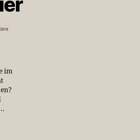
uer
zu
tare
Mayer
moralinsauer
e im
t
nen?
d
e…