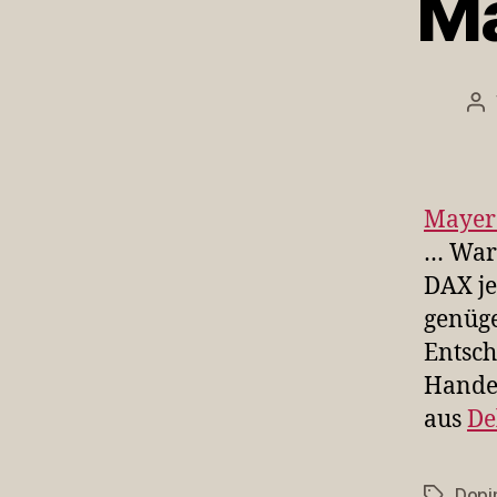
Ma
Be
Mayer
… Waru
DAX je
genüge
Entsch
Handel
aus
De
Dopi
Schlagwö