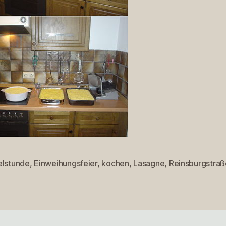
elstunde
,
Einweihungsfeier
,
kochen
,
Lasagne
,
Reinsburgstraß
rter