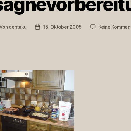
sagnevorbereit
Von
dentaku
15. Oktober 2005
Keine Kommen
itragsautor
Veröffentlichungsdatum