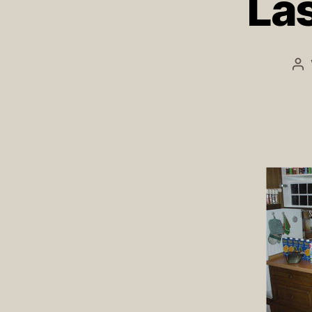
La
Be