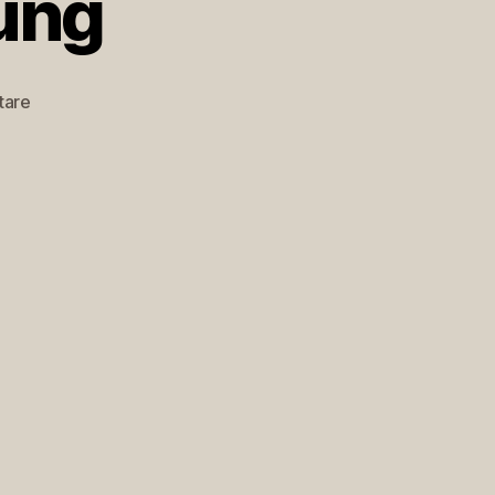
ung
zu
tare
Lasagnevorbereitung