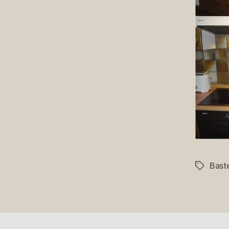
Bast
Schlagwö