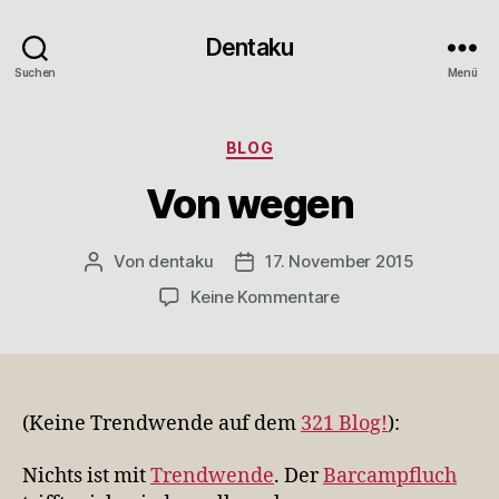
Dentaku
Suchen
Menü
Kategorien
BLOG
Von wegen
Von
dentaku
17. November 2015
Beitragsautor
Veröffentlichungsdatum
zu
Keine Kommentare
Von
wegen
(Keine Trendwende auf dem
321 Blog!
):
Nichts ist mit
Trendwende
. Der
Barcampfluch