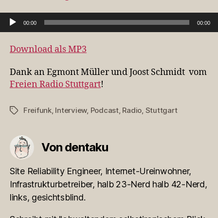
Audio-Player
00:00
00:00
Download als MP3
Dank an Egmont Müller und Joost Schmidt vom
Freien Radio Stuttgart
!
Freifunk
,
Interview
,
Podcast
,
Radio
,
Stuttgart
Schlagwörter
Von dentaku
Site Reliability Engineer, Internet-Ureinwohner,
Infrastrukturbetreiber, halb 23-Nerd halb 42-Nerd,
links, gesichtsblind.