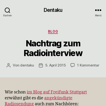
Dentaku
Suchen
Menü
Kategorien
BLOG
Nachtrag zum
Radiointerview
zu
Von
dentaku
5. April 2015
1 Kommentar
Beitragsautor
Veröffentlichungsdatum
Nac
zu
Rad
Wie schon
im Blog auf Freifunk Stuttgart
erwähnt gibt es die
angekündigte
Radiosendung
auch zum Nachhören: