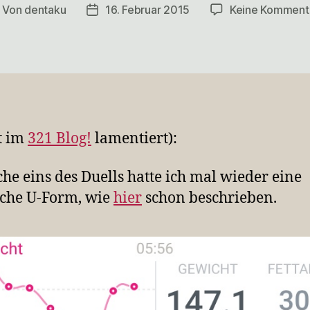
Von
dentaku
16. Februar 2015
Keine Komment
itragsautor
Veröffentlichungsdatum
t im
321 Blog!
lamentiert):
he eins des Duells hatte ich mal wieder eine
sche U-Form, wie
hier
schon beschrieben.