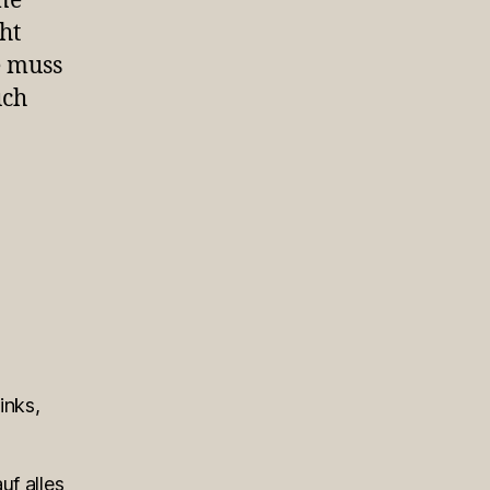
ne
ht
e muss
uch
inks,
uf alles