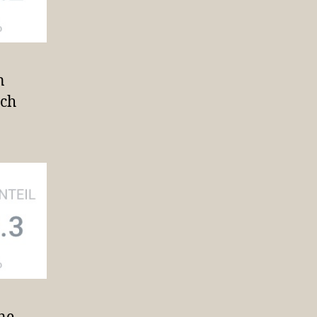
n
ich