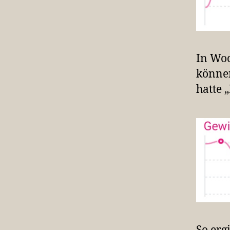
In Woc
können
hatte 