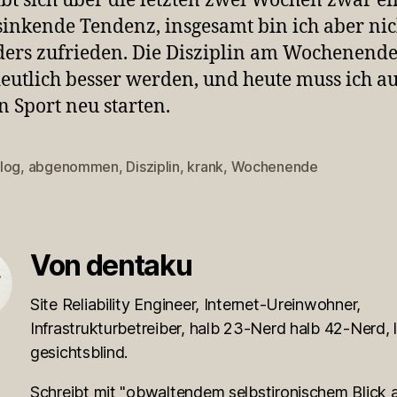
ibt sich über die letzten zwei Wochen zwar ei
 sinkende Tendenz, insgesamt bin ich aber nic
ers zufrieden. Die Disziplin am Wochenend
eutlich besser werden, und heute muss ich a
 Sport neu starten.
log
,
abgenommen
,
Disziplin
,
krank
,
Wochenende
rter
Von dentaku
Site Reliability Engineer, Internet-Ureinwohner,
Infrastrukturbetreiber, halb 23-Nerd halb 42-Nerd, l
gesichtsblind.
Schreibt mit "obwaltendem selbstironischem Blick a