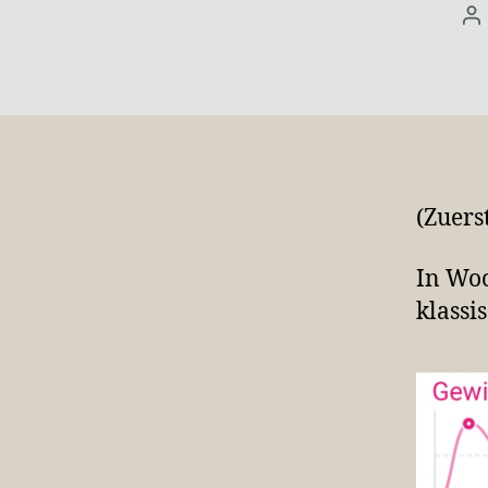
Be
(Zuers
In Woc
klassi