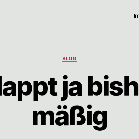
I
Kategorien
BLOG
appt ja bis
mäßig