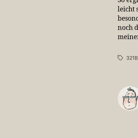
So erg
leicht
besond
noch d
meinen
321B
Schlagwö