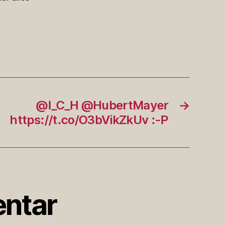
@I_C_H @HubertMayer
→
https://t.co/O3bVikZkUv :-P
ntar