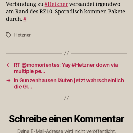
irgendwo
Verbindung zu
#Hetzner
versandet irgendwo
am
am Rand des RZ10. Sporadisch kommen Pakete
Rand…
durch.
#
Hetzner
Schlagwörter
←
RT @momorientes: Yay #Hetzner down via
multiple pe…
→
In Gunzenhausen läuten jetzt wahrscheinlich
die Gl…
Schreibe einen Kommentar
Deine E-Mail-Adresse wird nicht veröffentlicht.