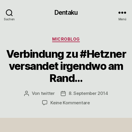
Dentaku
Suchen
Menü
Kategorien
MICROBLOG
Verbindung zu #Hetzner
versandet irgendwo am
Rand…
Von
twitter
8. September 2014
Beitragsautor
Veröffentlichungsdatum
zu
Keine Kommentare
Verbindung
zu
#Hetzner
versandet