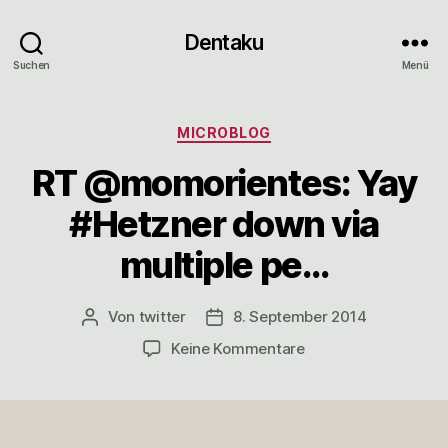
Dentaku
Suchen
Menü
Kategorien
MICROBLOG
RT @momorientes: Yay
#Hetzner down via
multiple pe…
Von
twitter
8. September 2014
Beitragsautor
Veröffentlichungsdatum
zu
Keine Kommentare
RT
@momorientes:
Yay
#Hetzner