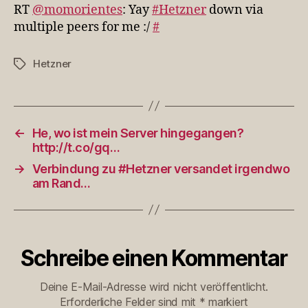
down
RT
@momorientes
: Yay
#Hetzner
down via
via
multiple peers for me :/
#
multiple
pe…
Hetzner
Schlagwörter
←
He, wo ist mein Server hingegangen?
http://t.co/gq…
→
Verbindung zu #Hetzner versandet irgendwo
am Rand…
Schreibe einen Kommentar
Deine E-Mail-Adresse wird nicht veröffentlicht.
Erforderliche Felder sind mit
*
markiert