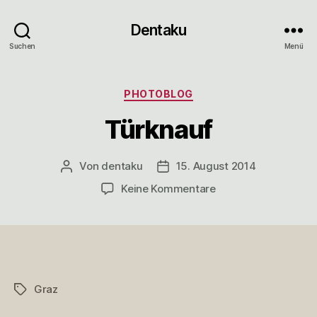
Dentaku
Suchen
Menü
Kategorien
PHOTOBLOG
Türknauf
Von
dentaku
15. August 2014
Beitragsautor
Veröffentlichungsdatum
zu
Keine Kommentare
Türknauf
Graz
Schlagwörter