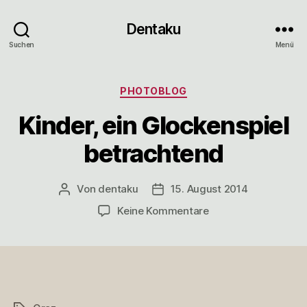
Dentaku
Suchen
Menü
Kategorien
PHOTOBLOG
Kinder, ein Glockenspiel
betrachtend
Von
dentaku
15. August 2014
Beitragsautor
Veröffentlichungsdatum
zu
Keine Kommentare
Kinder,
ein
Glockenspiel
betrachtend