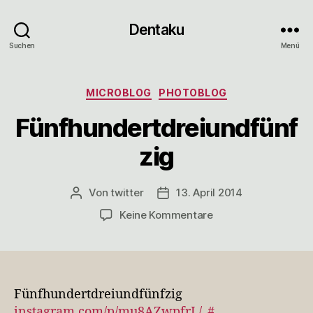
Dentaku
Suchen
Menü
Kategorien
MICROBLOG
PHOTOBLOG
Fünfhundertdreiundfünf
zig
Von
twitter
13. April 2014
Beitragsautor
Veröffentlichungsdatum
zu
Keine Kommentare
Fünfhundertdreiund
Fünfhundertdreiundfünfzig
instagram.com/p/mu8AZwpfrL/
#