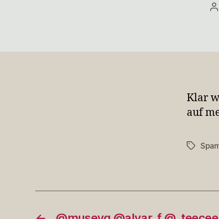
B
Klar w
auf me
Spa
Schlagwö
←
@musevg @alvar_f @_teece