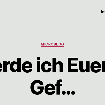
I
Kategorien
MICROBLOG
rde ich Eue
Gef…