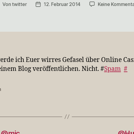
Von
twitter
12. Februar 2014
Keine Komment
eitragsautor
Veröffentlichungsdatum
erde ich Euer wirres Gefasel über Online Cas
inem Blog veröffentlichen. Nicht. #
Spam
#
m
rter
e @mic…
@Hub