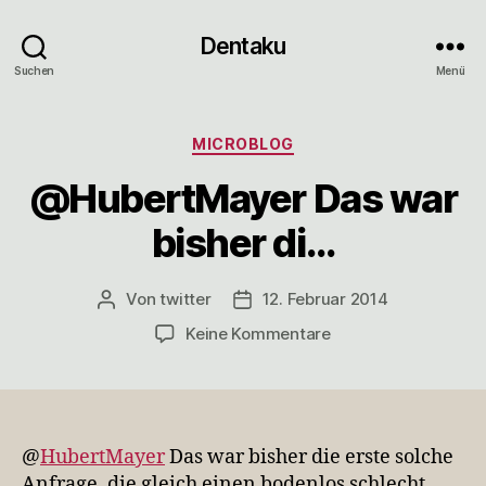
Dentaku
Suchen
Menü
Kategorien
MICROBLOG
@HubertMayer Das war
bisher di…
Von
twitter
12. Februar 2014
Beitragsautor
Veröffentlichungsdatum
zu
Keine Kommentare
@HubertMayer
Das
war
bisher
di…
@
HubertMayer
Das war bisher die erste solche
Anfrage, die gleich einen bodenlos schlecht